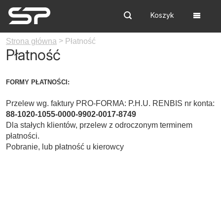
Koszyk
Szukaj
Menu
>
Strona główna
Płatność
Płatność
FORMY PŁATNOŚCI:
Przelew wg. faktury PRO-FORMA: P.H.U. RENBIS nr konta:
88-1020-1055-0000-9902-0017-8749
Dla stałych klientów, przelew z odroczonym terminem
płatności.
Pobranie, lub płatność u kierowcy