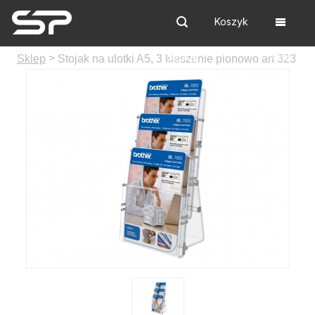
Koszyk
Szukaj
Menu
>
Sklep
Stojak na ulotki A5, 3 kieszenie pionowo art 323