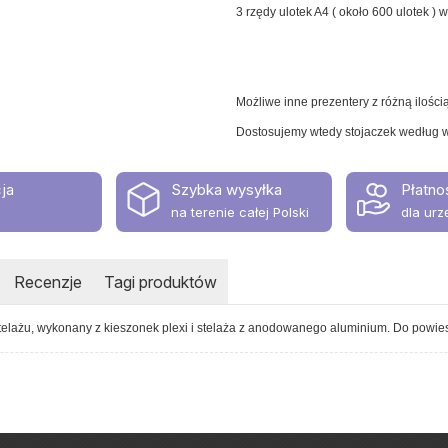
3 rzędy ulotek A4 ( około 600 ulotek ) w
Możliwe inne prezentery z różną ilości
Dostosujemy wtedy stojaczek według w
ja
Szybka wysyłka
Płatno
na terenie całej Polski
dla urz
Recenzje
Tagi produktów
telażu, wykonany z kieszonek plexi i stelaża z anodowanego aluminium. Do powiesz