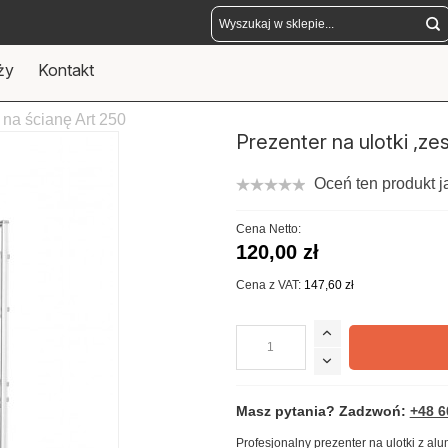
ży
Kontakt
 na ścianę Art 250
Prezenter na ulotki ,ze
Oceń ten produkt j
Cena Netto:
120,00 zł
Cena z VAT:
147,60 zł
Masz pytania? Zadzwoń:
+48 6
Profesjonalny prezenter na ulotki z 