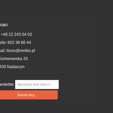
takt
.
+48 22 243 04 02
ile:
602 36 66 44
ail:
biuro@renbis.pl
 Komorowska 33
830 Nadarzyn
sletter
Subskrybuj