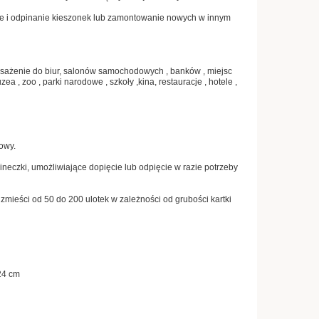
e i odpinanie kieszonek lub zamontowanie nowych w innym
osażenie do biur, salonów samochodowych , banków , miejsc
ea , zoo , parki narodowe , szkoły ,kina, restauracje , hotele ,
owy.
eczki, umożliwiające dopięcie lub odpięcie w razie potrzeby
zmieści od 50 do 200 ulotek w zależności od grubości kartki
24 cm