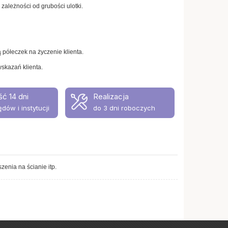
 zależności od grubości ulotki.
ą półeczek na życzenie klienta.
skazań klienta.
ść 14 dni
Realizacja
ędów i instytucji
do 3 dni roboczych
enia na ścianie itp.