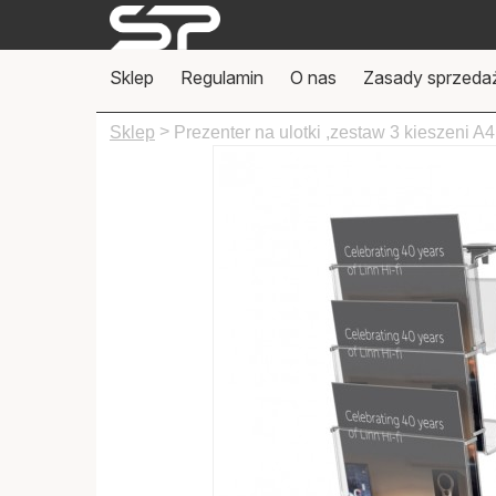
Sklep
Regulamin
O nas
Zasady sprzeda
>
Sklep
Prezenter na ulotki ,zestaw 3 kieszeni A4