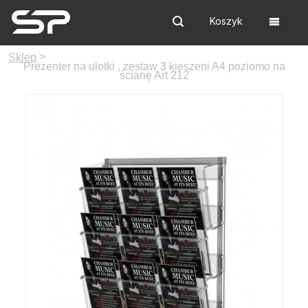
Koszyk
Szukaj
Menu
>
Sklep
Prezenter na ulotki , zestaw 3 kieszeni A4 poziomo na
ścianę Art 212