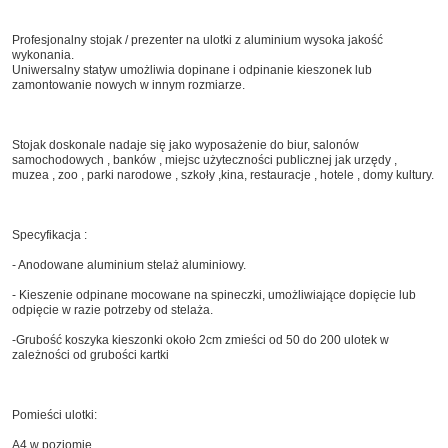
Profesjonalny stojak / prezenter na ulotki z aluminium wysoka jakość
wykonania.
Uniwersalny statyw umożliwia dopinane i odpinanie kieszonek lub
zamontowanie nowych w innym rozmiarze.
Stojak doskonale nadaje się jako wyposażenie do biur, salonów
samochodowych , banków , miejsc użyteczności publicznej jak urzędy ,
muzea , zoo , parki narodowe , szkoły ,kina, restauracje , hotele , domy kultury.
Specyfikacja :
- Anodowane aluminium stelaż aluminiowy.
- Kieszenie odpinane mocowane na spineczki, umożliwiające dopięcie lub
odpięcie w razie potrzeby od stelaża.
-Grubość koszyka kieszonki około 2cm zmieści od 50 do 200 ulotek w
zależności od grubości kartki
Pomieści ulotki:
A4 w poziomie