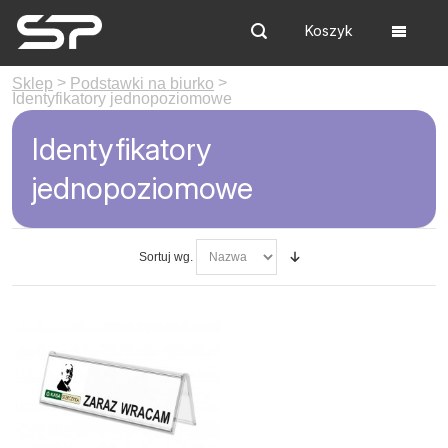
Koszyk
Szukaj
Menu
>
>
Sklep
Podstawki na biurko
Identyfikatory jednopoziomowe
Identyfikatory
jednopoziomowe
Sortuj wg.