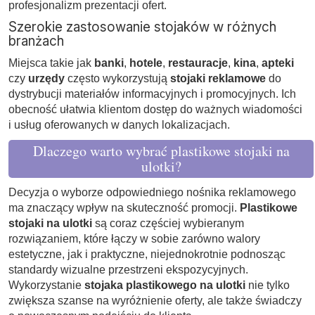
profesjonalizm prezentacji ofert.
Szerokie zastosowanie stojaków w różnych
branżach
Miejsca takie jak
banki
,
hotele
,
restauracje
,
kina
,
apteki
czy
urzędy
często wykorzystują
stojaki reklamowe
do
dystrybucji materiałów informacyjnych i promocyjnych. Ich
obecność ułatwia klientom dostęp do ważnych wiadomości
i usług oferowanych w danych lokalizacjach.
Dlaczego warto wybrać plastikowe stojaki na
ulotki?
Decyzja o wyborze odpowiedniego nośnika reklamowego
ma znaczący wpływ na skuteczność promocji.
Plastikowe
stojaki na ulotki
są coraz częściej wybieranym
rozwiązaniem, które łączy w sobie zarówno walory
estetyczne, jak i praktyczne, niejednokrotnie podnosząc
standardy wizualne przestrzeni ekspozycyjnych.
Wykorzystanie
stojaka plastikowego na ulotki
nie tylko
zwiększa szanse na wyróżnienie oferty, ale także świadczy