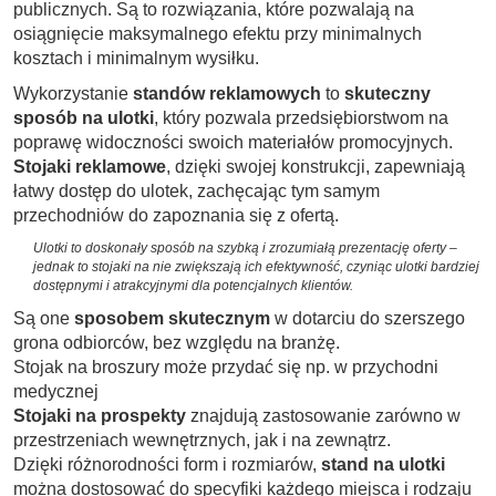
publicznych. Są to rozwiązania, które pozwalają na
osiągnięcie maksymalnego efektu przy minimalnych
kosztach i minimalnym wysiłku.
Wykorzystanie
standów reklamowych
to
skuteczny
sposób na ulotki
, który pozwala przedsiębiorstwom na
poprawę widoczności swoich materiałów promocyjnych.
Stojaki reklamowe
, dzięki swojej konstrukcji, zapewniają
łatwy dostęp do ulotek, zachęcając tym samym
przechodniów do zapoznania się z ofertą.
Ulotki to doskonały sposób na szybką i zrozumiałą prezentację oferty –
jednak to stojaki na nie zwiększają ich efektywność, czyniąc ulotki bardziej
dostępnymi i atrakcyjnymi dla potencjalnych klientów.
Są one
sposobem skutecznym
w dotarciu do szerszego
grona odbiorców, bez względu na branżę.
Stojak na broszury może przydać się np. w przychodni
medycznej
Stojaki na prospekty
znajdują zastosowanie zarówno w
przestrzeniach wewnętrznych, jak i na zewnątrz.
Dzięki różnorodności form i rozmiarów,
stand na ulotki
można dostosować do specyfiki każdego miejsca i rodzaju