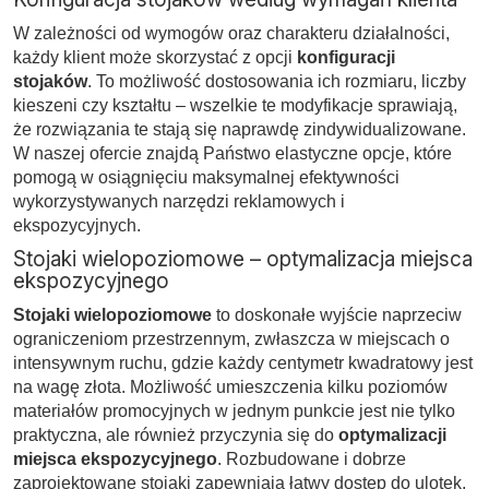
W zależności od wymogów oraz charakteru działalności,
każdy klient może skorzystać z opcji
konfiguracji
stojaków
. To możliwość dostosowania ich rozmiaru, liczby
kieszeni czy kształtu – wszelkie te modyfikacje sprawiają,
że rozwiązania te stają się naprawdę zindywidualizowane.
W naszej ofercie znajdą Państwo elastyczne opcje, które
pomogą w osiągnięciu maksymalnej efektywności
wykorzystywanych narzędzi reklamowych i
ekspozycyjnych.
Stojaki wielopoziomowe – optymalizacja miejsca
ekspozycyjnego
Stojaki wielopoziomowe
to doskonałe wyjście naprzeciw
ograniczeniom przestrzennym, zwłaszcza w miejscach o
intensywnym ruchu, gdzie każdy centymetr kwadratowy jest
na wagę złota. Możliwość umieszczenia kilku poziomów
materiałów promocyjnych w jednym punkcie jest nie tylko
praktyczna, ale również przyczynia się do
optymalizacji
miejsca ekspozycyjnego
. Rozbudowane i dobrze
zaprojektowane stojaki zapewniają łatwy dostęp do ulotek,