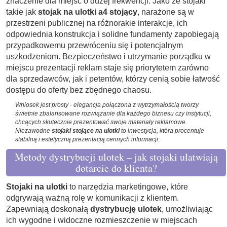
znaczenie dla miejsc o dużej frekwencji. Jako że stojaki
takie jak
stojak na ulotki a4 stojący
, narażone są w
przestrzeni publicznej na różnorakie interakcje, ich
odpowiednia konstrukcja i solidne fundamenty zapobiegają
przypadkowemu przewróceniu się i potencjalnym
uszkodzeniom. Bezpieczeństwo i utrzymanie porządku w
miejscu prezentacji reklam staje się priorytetem zarówno
dla sprzedawców, jak i petentów, którzy cenią sobie łatwość
dostępu do oferty bez zbędnego chaosu.
Wniosek jest prosty - elegancja połączona z wytrzymałością tworzy
świetnie zbalansowane rozwiązanie dla każdego biznesu czy instytucji,
chcących skutecznie prezentować swoje materiały reklamowe.
Niezawodne
stojaki stojące na ulotki
to inwestycja, która procentuje
stabilną i estetyczną prezentacją cennych informacji.
Metody dystrybucji ulotek – jak stojaki ułatwiają
dotarcie do klienta?
Stojaki na ulotki
to narzędzia marketingowe, które
odgrywają ważną rolę w komunikacji z klientem.
Zapewniają doskonałą
dystrybucję ulotek
, umożliwiając
ich wygodne i widoczne rozmieszczenie w miejscach