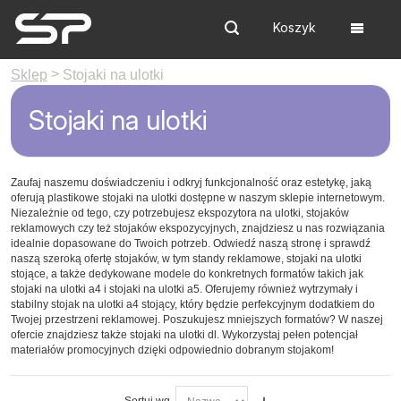
Koszyk
Szukaj
Menu
>
Sklep
Stojaki na ulotki
Stojaki na ulotki
Zaufaj naszemu doświadczeniu i odkryj funkcjonalność oraz estetykę, jaką
oferują plastikowe stojaki na ulotki dostępne w naszym sklepie internetowym.
Niezależnie od tego, czy potrzebujesz ekspozytora na ulotki, stojaków
reklamowych czy też stojaków ekspozycyjnych, znajdziesz u nas rozwiązania
idealnie dopasowane do Twoich potrzeb. Odwiedź naszą stronę i sprawdź
naszą szeroką ofertę stojaków, w tym standy reklamowe, stojaki na ulotki
stojące, a także dedykowane modele do konkretnych formatów takich jak
stojaki na ulotki a4 i stojaki na ulotki a5. Oferujemy również wytrzymały i
stabilny stojak na ulotki a4 stojący, który będzie perfekcyjnym dodatkiem do
Twojej przestrzeni reklamowej. Poszukujesz mniejszych formatów? W naszej
ofercie znajdziesz także stojaki na ulotki dl. Wykorzystaj pełen potencjał
materiałów promocyjnych dzięki odpowiednio dobranym stojakom!
Sortuj wg.