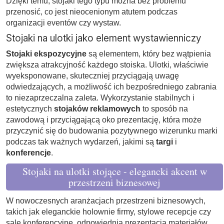
Dzięki temu, stojaki tego typu można bez problemu
przenosić, co jest nieocenionym atutem podczas
organizacji eventów czy wystaw.
Stojaki na ulotki jako element wystawienniczy
Stojaki ekspozycyjne
są elementem, który bez wątpienia
zwiększa atrakcyjność każdego stoiska. Ulotki, właściwie
wyeksponowane, skuteczniej przyciągają uwagę
odwiedzających, a możliwość ich bezpośredniego zabrania
to niezaprzeczalna zaleta. Wykorzystanie stabilnych i
estetycznych
stojaków reklamowych
to sposób na
zawodową i przyciągającą oko prezentację, która może
przyczynić się do budowania pozytywnego wizerunku marki
podczas tak ważnych wydarzeń, jakimi są
targi
i
konferencje
.
Stojaki na ulotki stojące - elegancki akcent w
przestrzeni biznesowej
W nowoczesnych aranżacjach przestrzeni biznesowych,
takich jak eleganckie holownie firmy, stylowe recepcje czy
sale konferencyjne, odpowiednia prezentacja materiałów