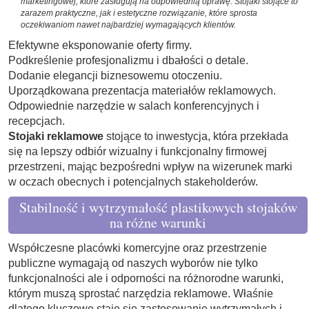
marketingowej, które zasługują na odpowiednią oprawę. Stojaki stojące to
zarazem praktyczne, jak i estetyczne rozwiązanie, które sprosta
oczekiwaniom nawet najbardziej wymagających klientów.
Efektywne eksponowanie oferty firmy.
Podkreślenie profesjonalizmu i dbałości o detale.
Dodanie elegancji biznesowemu otoczeniu.
Uporządkowana prezentacja materiałów reklamowych.
Odpowiednie narzędzie w salach konferencyjnych i
recepcjach.
Stojaki reklamowe
stojące to inwestycja, która przekłada
się na lepszy odbiór wizualny i funkcjonalny firmowej
przestrzeni, mając bezpośredni wpływ na wizerunek marki
w oczach obecnych i potencjalnych stakeholderów.
Stabilność i wytrzymałość plastikowych stojaków
na różne warunki
Współczesne placówki komercyjne oraz przestrzenie
publiczne wymagają od naszych wyborów nie tylko
funkcjonalności ale i odporności na różnorodne warunki,
którym muszą sprostać narzędzia reklamowe. Właśnie
dlatego kluczowe staję się zastosowanie wytrzymałych i