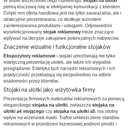
W dobie wszechobecnego marketingu,
stojaki na ulotki
pełnią kluczową rolę w efektywnej komunikacji z klientem.
Dzięki nim oferta handlowa jest nie tylko zauważalna, ale i
atrakcyjnie prezentowana, co skutkuje wzrostem
zainteresowania produktami i usługami. Odpowiednio
wyselekcjonowany
stojak reklamowy
może znacząco
wpływać na decyzje zakupowe potencjalnych nabywców.
Znaczenie wizualne i funkcjonalne stojaków
Ekspozytory reklamowe
i stojaki umożliwiają nie tylko
estetyczną prezentację ulotek, ale także ich wygodne
przeglądanie. Estetyka tych narzędzi reklamowych i ich
praktyczność przekładają się bezpośrednio na odbiór
wiadomości przez klientów.
Stojaki na ulotki jako wizytówka firmy
Prezentacja firmowych materiałów reklamowych za pomocą
eleganckiego
stojaka na ulotki
, zwłaszcza
stojaka na
ulotki a4 stojącego
czy
stojaka na ulotki a5
, ma istotny
wpływ na wizerunek marki. Trafne umieszczenie standów
reklamowych w przestrzeni biznesowej podnosi prestiż i