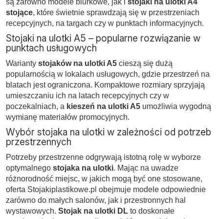
są zarówno modele biurkowe, jak i
stojaki na ulotki A4
stojące
, które świetnie sprawdzają się w przestrzeniach
recepcyjnych, na targach czy w punktach informacyjnych.
Stojaki na ulotki A5 – popularne rozwiązanie w
punktach usługowych
Warianty
stojaków na ulotki A5
cieszą się dużą
popularnością w lokalach usługowych, gdzie przestrzeń na
blatach jest ograniczona. Kompaktowe rozmiary sprzyjają
umieszczaniu ich na latach recepcyjnych czy w
poczekalniach, a
kieszeń na ulotki A5
umożliwia wygodną
wymianę materiałów promocyjnych.
Wybór stojaka na ulotki w zależności od potrzeb
przestrzennych
Potrzeby przestrzenne odgrywają istotną rolę w wyborze
optymalnego
stojaka na ulotki
. Mając na uwadze
różnorodność miejsc, w jakich mogą być one stosowane,
oferta Stojakiplastikowe.pl obejmuje modele odpowiednie
zarówno do małych salonów, jak i przestronnych hal
wystawowych.
Stojak na ulotki DL
to doskonałe