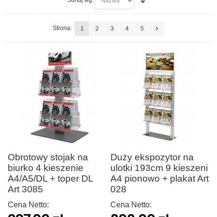
Strona:
1
2
3
4
5
Obrotowy stojak na
Duży ekspozytor na
biurko 4 kieszenie
ulotki 193cm 9 kieszeni
A4/A5/DL + toper DL
A4 pionowo + plakat Art
Art 3085
028
Cena Netto:
Cena Netto: