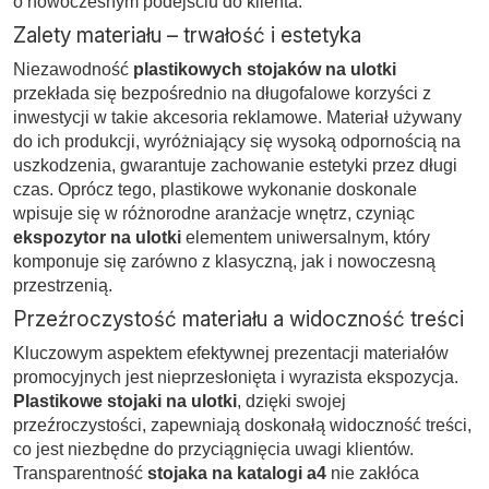
o nowoczesnym podejściu do klienta.
Zalety materiału – trwałość i estetyka
Niezawodność
plastikowych stojaków na ulotki
przekłada się bezpośrednio na długofalowe korzyści z
inwestycji w takie akcesoria reklamowe. Materiał używany
do ich produkcji, wyróżniający się wysoką odpornością na
uszkodzenia, gwarantuje zachowanie estetyki przez długi
czas. Oprócz tego, plastikowe wykonanie doskonale
wpisuje się w różnorodne aranżacje wnętrz, czyniąc
ekspozytor na ulotki
elementem uniwersalnym, który
komponuje się zarówno z klasyczną, jak i nowoczesną
przestrzenią.
Przeźroczystość materiału a widoczność treści
Kluczowym aspektem efektywnej prezentacji materiałów
promocyjnych jest nieprzesłonięta i wyrazista ekspozycja.
Plastikowe stojaki na ulotki
, dzięki swojej
przeźroczystości, zapewniają doskonałą widoczność treści,
co jest niezbędne do przyciągnięcia uwagi klientów.
Transparentność
stojaka na katalogi a4
nie zakłóca