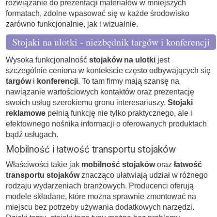
rozwiązanie do prezentacji materiałów w mniejszych
formatach, zdolne wpasować się w każde środowisko
zarówno funkcjonalnie, jak i wizualnie.
Stojaki na ulotki - niezbędnik targów i konferencji
Wysoka funkcjonalność
stojaków na ulotki
jest
szczególnie ceniona w kontekście często odbywających się
targów
i
konferencji
. To tam firmy mają szansę na
nawiązanie wartościowych kontaktów oraz prezentację
swoich usług szerokiemu gronu interesariuszy.
Stojaki
reklamowe
pełnią funkcję nie tylko praktycznego, ale i
efektownego nośnika informacji o oferowanych produktach
bądź usługach.
Mobilność i łatwość transportu stojaków
Właściwości takie jak
mobilność stojaków
oraz
łatwość
transportu stojaków
znacząco ułatwiają udział w różnego
rodzaju wydarzeniach branżowych. Producenci oferują
modele składane, które można sprawnie zmontować na
miejscu bez potrzeby używania dodatkowych narzędzi.