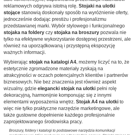
reklamowych odgrywa istotną rolę.
Stojaki na ulotki
stojące
stanowią doskonały sposób na wyróżnienie oferty,
jednocześnie dodając prestiżu i profesjonalizmu
przedstawianej marki. Wybór stylowego i funkcjonalnego
stojaka na foldery
czy
stojaka na broszury
pozwala nie
tylko na efektywne wykorzystanie dostępnej przestrzeni, ale
również na uporządkowaną i przystępną ekspozycję
ważnych informacji.
Wybierając
stojak na katalogi A4
, możemy liczyć na to, że
estetycznie zgromadzone materiały zyskają na
atrakcyjności w oczach potencjalnych klientów i partnerów
biznesowych. Nie bez znaczenia jest również aspekt
wizualny, gdzie
elegancki stojak na ulotki
pełni rolę
dekoracyjną, harmonijnie komponując się z innymi
elementami wyposażenia wnętrz.
Stojak A4 na ulotki
to
więc nie tylko praktyczne narzędzie marketingowe, ale
także gustowne dopełnienie każdego profesjonalnie
zaprojektowanego środowiska pracy.
Broszury, foldery i katalogi to podstawowe narzędzia komunikacji